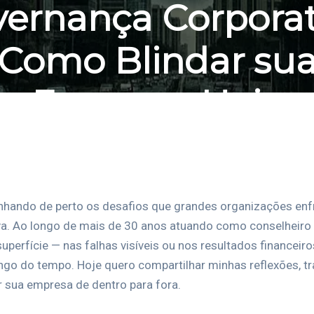
ernança Corporat
Como Blindar su
Empresa Hoje
BY GRUPO GAMA
11 DE SETEMBRO DE 2025
282 VIEWS
hando de perto os desafios que grandes organizações enfr
va. Ao longo de mais de 30 anos atuando como conselheiro 
uperfície — nas falhas visíveis ou nos resultados financeir
ngo do tempo. Hoje quero compartilhar minhas reflexões, tr
r sua empresa de dentro para fora.