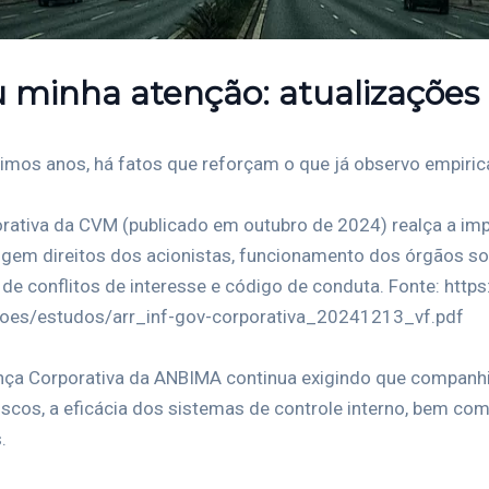
minha atenção: atualizações 
ltimos anos, há fatos que reforçam o que já observo empiri
ativa da CVM (publicado em outubro de 2024) realça a impo
em direitos dos acionistas, funcionamento dos órgãos soc
 de conflitos de interesse e código de conduta. Fonte: htt
coes/estudos/arr_inf-gov-corporativa_20241213_vf.pdf
nça Corporativa da ANBIMA continua exigindo que companhi
scos, a eficácia dos sistemas de controle interno, bem com
.