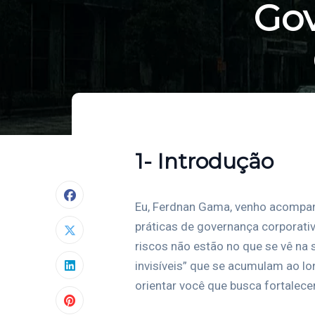
Gov
1- Introdução
Eu, Ferdnan Gama, venho acompan
práticas de governança corporati
riscos não estão no que se vê na s
invisíveis” que se acumulam ao lo
orientar você que busca fortalece