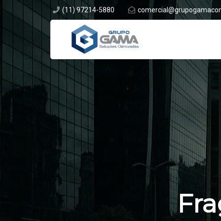
(11) 97214-5880
comercial@grupogamacons
Rua Barão do Triunfo, 550 Cj 72 Brooklin, São Paulo
Fra