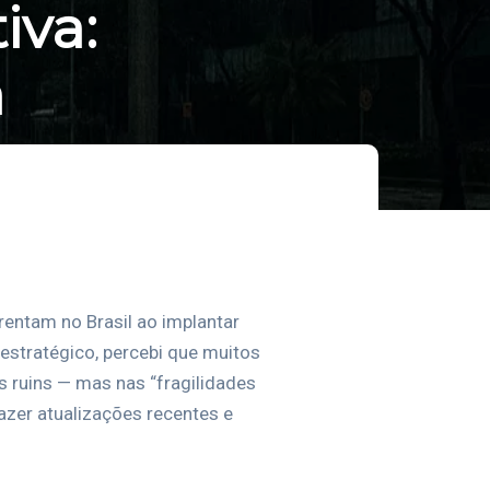
iva:
a
entam no Brasil ao implantar
estratégico, percebi que muitos
os ruins — mas nas “fragilidades
azer atualizações recentes e