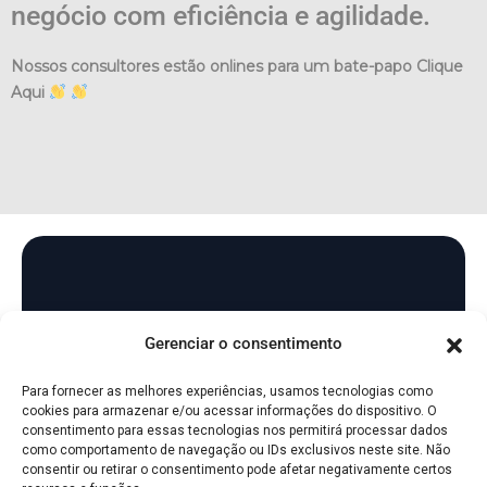
negócio com eficiência e agilidade.
Nossos consultores estão onlines para um bate-papo Clique
Aqui
Gerenciar o consentimento
Estamos a um clique desta
parceria!
Para fornecer as melhores experiências, usamos tecnologias como
cookies para armazenar e/ou acessar informações do dispositivo. O
Como podemos ajudar você hoje? Entre em
consentimento para essas tecnologias nos permitirá processar dados
como comportamento de navegação ou IDs exclusivos neste site. Não
contato e vamos conversar!
consentir ou retirar o consentimento pode afetar negativamente certos