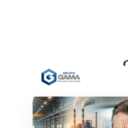
(11) 97214-5880
comercial@grupogamacons
Rua Barão do Triunfo, 550 Cj 72 Brooklin, São Paulo